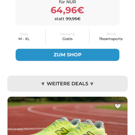
für NUR
64,96€
statt
99,95€
Sizes
Versand
Shop
M - XL
Gratis
11teamsports
ZUM SHOP
🔽 WEITERE DEALS 🔽