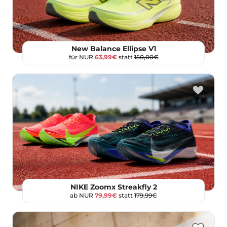
New Balance Ellipse V1
für NUR
63,99€
statt
150,00€
NIKE Zoomx Streakfly 2
ab NUR
79,99€
statt
179,99€