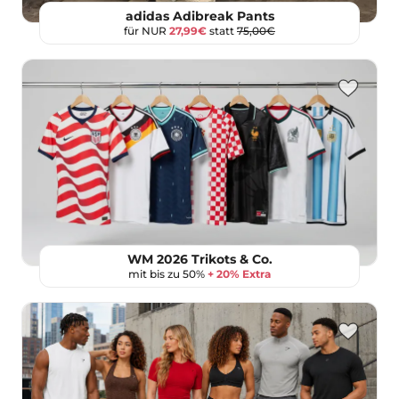
adidas Adibreak Pants
für NUR
27,99€
statt
75,00€
WM 2026 Trikots & Co.
mit bis zu 50%
+ 20% Extra