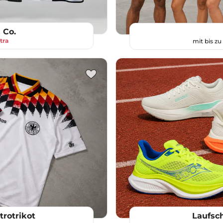
 Co.
tra
mit bis z
rotrikot
Laufsc