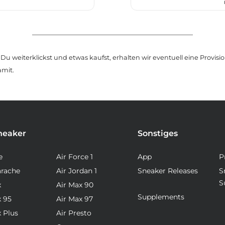
u weiterklickst und etwas kaufst, erhalten wir eventuell eine Provision
amit.
neaker
Sonstiges
e
Air Force 1
App
P
arache
Air Jordan 1
Sneaker Releases
S
S
x
Air Max 90
Supplements
x 95
Air Max 97
x Plus
Air Presto