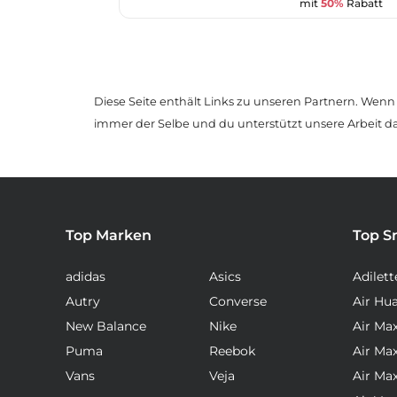
mit
50%
Rabatt
Diese Seite enthält Links zu unseren Partnern. Wenn D
immer der Selbe und du unterstützt unsere Arbeit d
Top Marken
Top S
adidas
Asics
Adilett
Autry
Converse
Air Hu
New Balance
Nike
Air Ma
Puma
Reebok
Air Ma
Vans
Veja
Air Ma