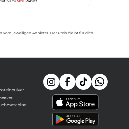
mit bis zu
50%
Rabatt
 vom jeweiligen Anbieter. Der Preis bleibt für dich
roteinpulver
neaker
uchmaschine