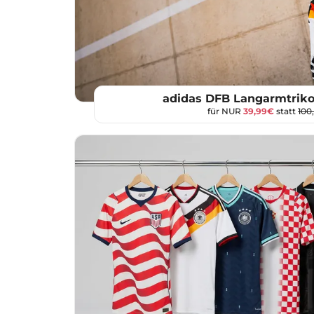
adidas DFB Langarmtrik
für NUR
39,99€
statt
100