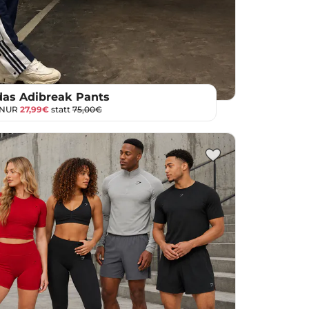
das Adibreak Pants
 NUR
27,99€
statt
75,00€