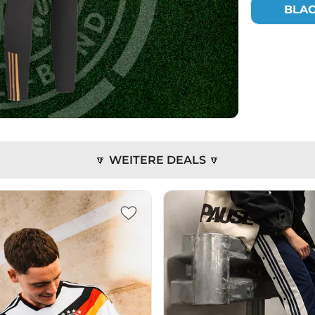
BLA
🔽 WEITERE DEALS 🔽