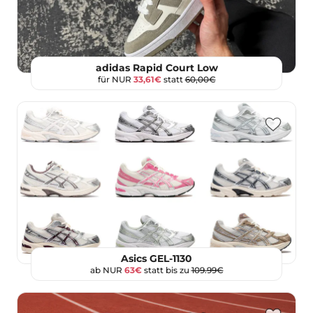
adidas Rapid Court Low
für NUR
33,61€
statt
60,00€
Asics GEL-1130
ab NUR
63€
statt bis zu
109.99€