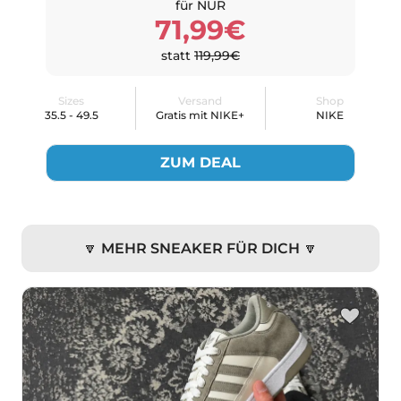
für NUR
71,99€
statt
119,99€
Sizes
Versand
Shop
35.5 - 49.5
Gratis mit NIKE+
NIKE
ZUM DEAL
🔽 MEHR SNEAKER FÜR DICH 🔽