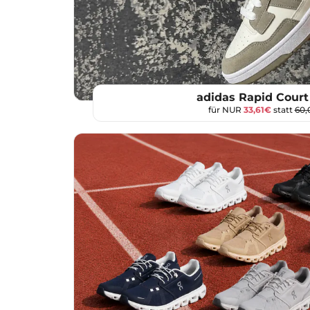
adidas Rapid Cour
für NUR
33,61€
statt
60,