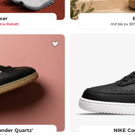
ker
tra-Rabatt
mit bis zu 3
onder Quartz'
NIKE Cou