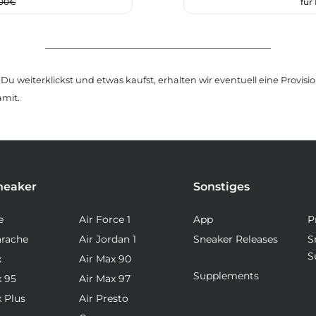
,00€
für
u weiterklickst und etwas kaufst, erhalten wir eventuell eine Provision
amit.
neaker
Sonstiges
e
Air Force 1
App
P
arache
Air Jordan 1
Sneaker Releases
S
S
x
Air Max 90
Supplements
x 95
Air Max 97
x Plus
Air Presto