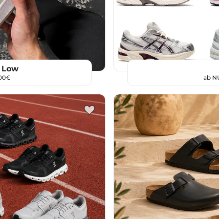
t Low
00€
ab 