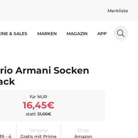
Merkliste
INE & SALES
MARKEN
MAGAZIN
APP
io Armani Socken
ack
für NUR
16,45€
statt
31,00€
Versand
Shop
39 - 4
Gratis mit Prime
Amazon