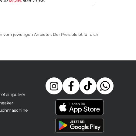
 NUR
49,29€
statt
79,95€
 vom jeweiligen Anbieter. Der Preis bleibt für dich
roteinpulver
neaker
uchmaschine