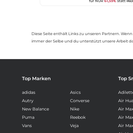
für NUR
61,59€
statt
110
Diese Seite enthält Links zu unseren Partnern. Wenn D
immer der Selbe und du unterstützt unsere Arbeit d
Top Marken
Top S
adidas
Asics
Adilett
Autry
Converse
Air Hu
New Balance
Nike
Air Ma
Puma
Reebok
Air Ma
Vans
Veja
Air Ma