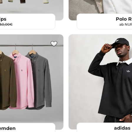
Polo R
ips
ab NU
150,00€
adidas
Hemden