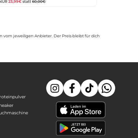
 NUR
23,99€
statt
60,00€
 vom jeweiligen Anbieter. Der Preis bleibt für dich
roteinpulver
neaker
uchmaschine