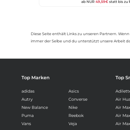
ab NUR
49,59€
statt bis zu
Diese Seite enthält Links zu unseren Partnern. Wenn D
immer der Selbe und du unterstützt unsere Arbeit d
Top Marken
Top S
adidas
Asics
Adilett
Autry
Converse
Air Hu
New Balance
Nike
Air Ma
Puma
Reebok
Air Ma
Vans
Veja
Air Ma