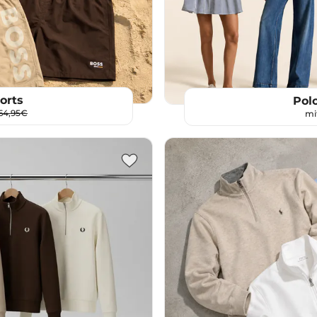
orts
Pol
64,95€
mi