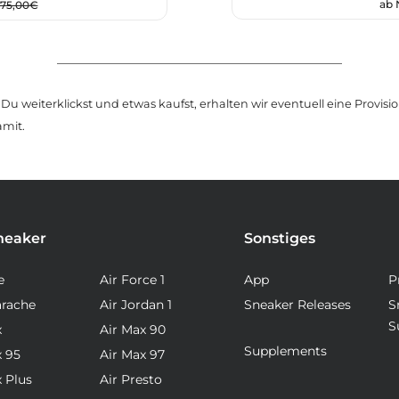
ab
175,00€
u weiterklickst und etwas kaufst, erhalten wir eventuell eine Provision
amit.
neaker
Sonstiges
e
Air Force 1
App
P
arache
Air Jordan 1
Sneaker Releases
S
S
x
Air Max 90
Supplements
x 95
Air Max 97
x Plus
Air Presto