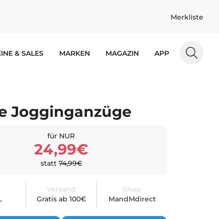
Merkliste
INE & SALES
MARKEN
MAGAZIN
APP
se Jogginganzüge
für NUR
24,99€
statt
74,99€
Versand
Shop
L
Gratis ab 100€
MandMdirect