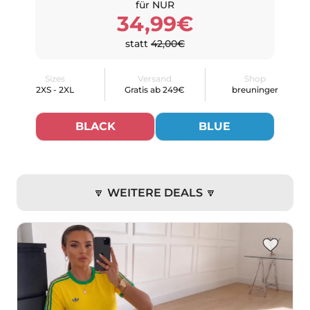
für NUR
34,99€
statt
42,00€
Sizes
Versand
Shop
2XS - 2XL
Gratis ab 249€
breuninger
BLACK
BLUE
🔽 WEITERE DEALS 🔽