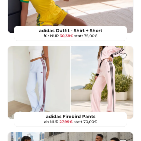
adidas Outfit - Shirt + Short
für NUR
30,38€
statt
75,00€
adidas Firebird Pants
ab NUR
27,99€
statt
70,00€