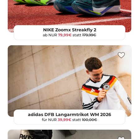
NIKE Zoomx Streakfly 2
ab NUR
79,99€
statt
179,99€
adidas DFB Langarmtrikot WM 2026
für NUR
39,99€
statt
100,00€