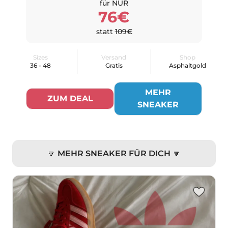
für NUR
76€
statt
109€
Sizes
Versand
Shop
36 - 48
Gratis
Asphaltgold
MEHR
ZUM DEAL
SNEAKER
🔽 MEHR SNEAKER FÜR DICH 🔽