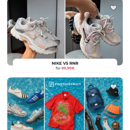
NIKE V5 RNR
für
89,99€