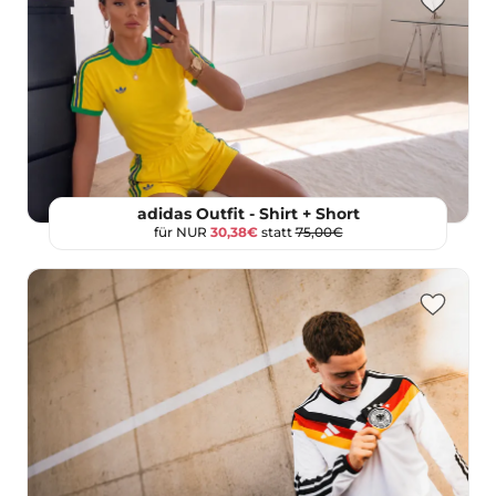
adidas Outfit - Shirt + Short
für NUR
30,38€
statt
75,00€