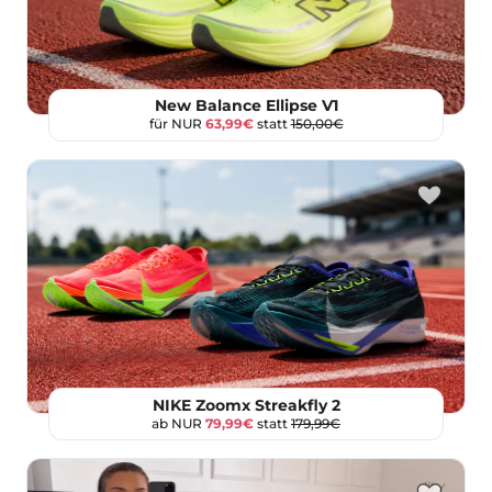
New Balance Ellipse V1
für NUR
63,99€
statt
150,00€
NIKE Zoomx Streakfly 2
ab NUR
79,99€
statt
179,99€