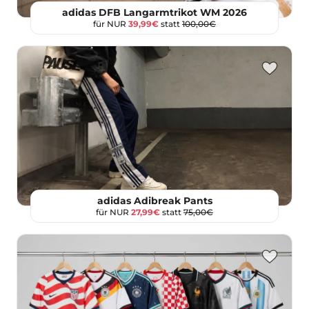
adidas DFB Langarmtrikot WM 2026
für NUR
39,99€
statt
100,00€
adidas Adibreak Pants
für NUR
27,99€
statt
75,00€