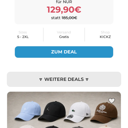
für NUR
129,90€
statt
185,00€
Sizes
Versand
Shop
S - 2XL
Gratis
KICKZ
ZUM DEAL
🔽 WEITERE DEALS 🔽