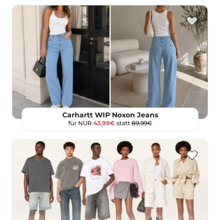
Carhartt WIP Noxon Jeans
für NUR
43,99€
statt
89,99€