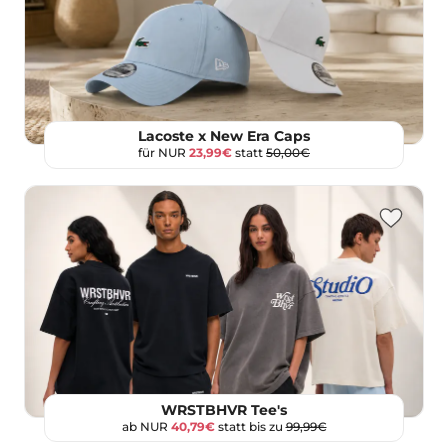
Lacoste x New Era Caps
für NUR
23,99€
statt
50,00€
WRSTBHVR Tee's
ab NUR
40,79€
statt bis zu
99,99€