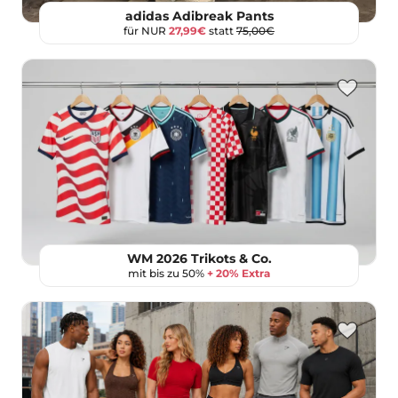
adidas Adibreak Pants
für NUR
27,99€
statt
75,00€
WM 2026 Trikots & Co.
mit bis zu 50%
+ 20% Extra