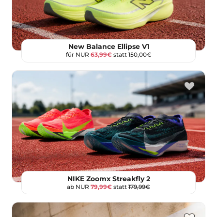
New Balance Ellipse V1
für NUR
63,99€
statt
150,00€
NIKE Zoomx Streakfly 2
ab NUR
79,99€
statt
179,99€