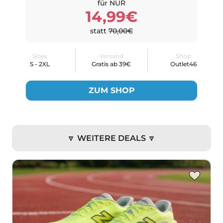
für NUR
14,99€
statt
70,00€
Sizes
Versand
Shop
S - 2XL
Gratis ab 39€
Outlet46
ZUM SHOP
🔽 WEITERE DEALS 🔽