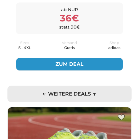
ab NUR
36€
statt
90€
Sizes
Versand
Shop
S - 4XL
Gratis
adidas
ZUM DEAL
🔽 WEITERE DEALS 🔽