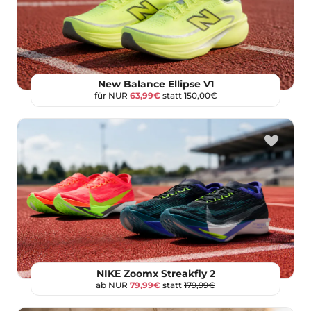
New Balance Ellipse V1
für NUR
63,99€
statt
150,00€
NIKE Zoomx Streakfly 2
ab NUR
79,99€
statt
179,99€