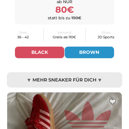
ab NUR
80€
statt bis zu
190€
Sizes
Versand
Shop
36 - 42
Gratis ab 110€
JD Sports
BLACK
BROWN
🔽 MEHR SNEAKER FÜR DICH 🔽