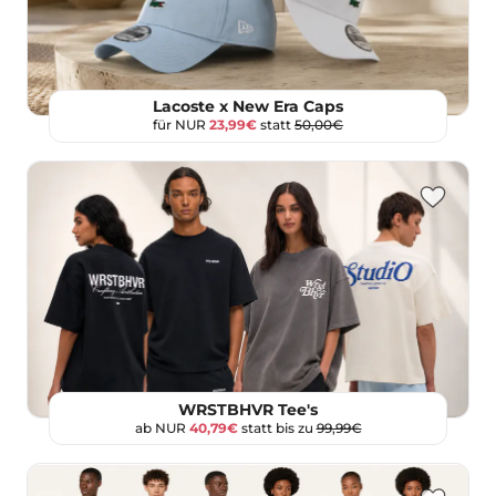
Lacoste x New Era Caps
für NUR
23,99€
statt
50,00€
WRSTBHVR Tee's
ab NUR
40,79€
statt bis zu
99,99€