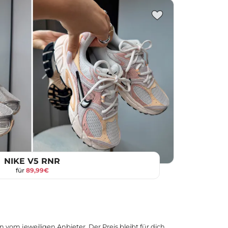
NIKE V5 RNR
für
89,99€
 vom jeweiligen Anbieter. Der Preis bleibt für dich