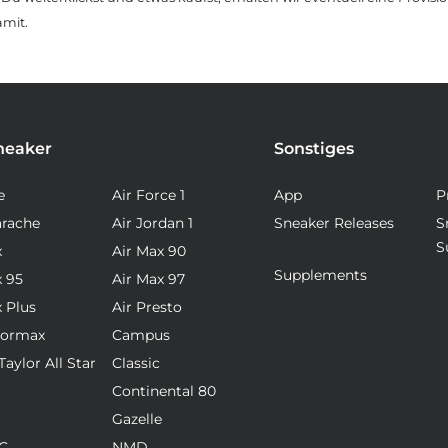
amit.
neaker
Sonstiges
e
Air Force 1
App
P
arache
Air Jordan 1
Sneaker Releases
S
S
x
Air Max 90
Supplements
x 95
Air Max 97
x Plus
Air Presto
pormax
Campus
aylor All Star
Classic
Continental 80
Gazelle
C
NMD