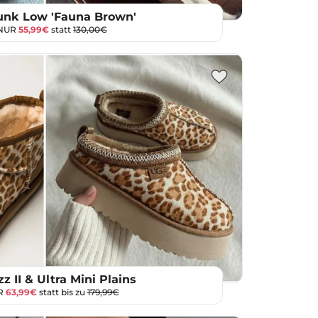
unk Low 'Fauna Brown'
 NUR
55,99€
statt
130,00€
z II & Ultra Mini Plains
R
63,99€
statt bis zu
179,99€