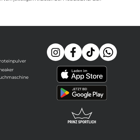
roteinpulver
neaker
uchmaschine