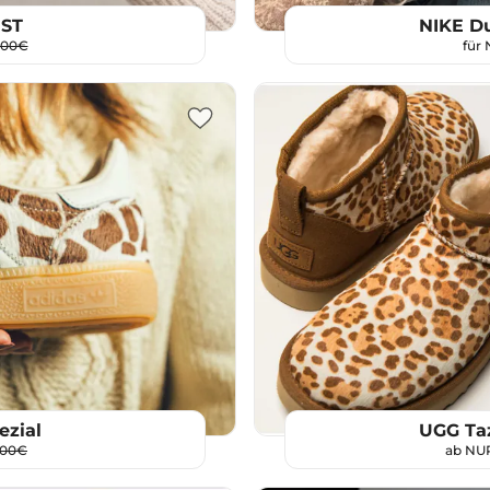
 ST
NIKE D
,00€
für
ezial
UGG Taz
,00€
ab NU