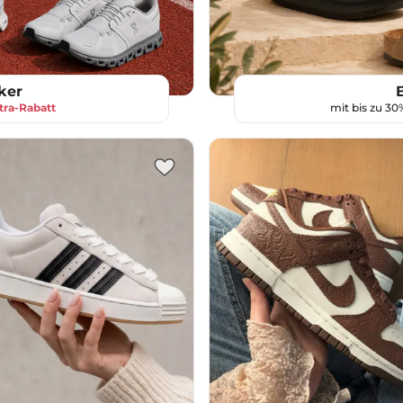
ker
tra-Rabatt
mit bis zu 3