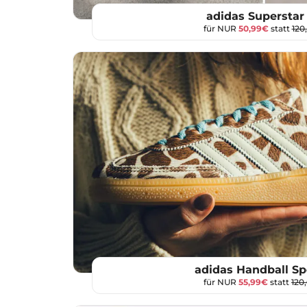
adidas Superstar
für NUR
50,99€
statt
120
adidas Handball Sp
für NUR
55,99€
statt
120