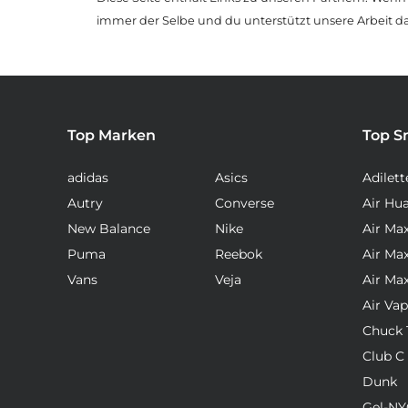
immer der Selbe und du unterstützt unsere Arbeit d
Top Marken
Top S
adidas
Asics
Adilett
Autry
Converse
Air Hu
New Balance
Nike
Air Ma
Puma
Reebok
Air Ma
Vans
Veja
Air Ma
Air Va
Chuck T
Club C
Dunk
Gel-NY