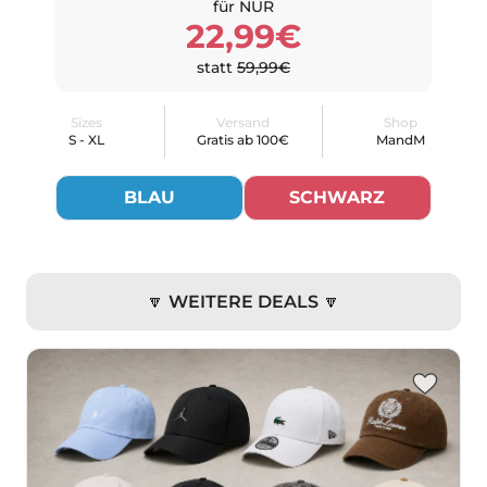
für NUR
22,99€
statt
59,99€
Sizes
Versand
Shop
S - XL
Gratis ab 100€
MandM
BLAU
SCHWARZ
🔽 WEITERE DEALS 🔽