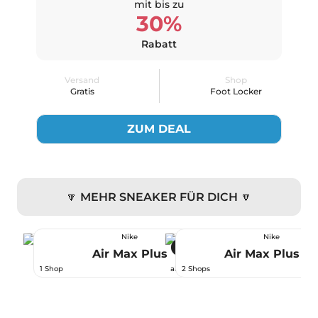
mit bis zu
30%
Rabatt
Versand
Shop
Gratis
Foot Locker
ZUM DEAL
🔽 MEHR SNEAKER FÜR DICH 🔽
Nike
Nike
-48 %
Air Max Plus
Air Max Plus VI
189,99 €
1 Shop
ab
2 Shops