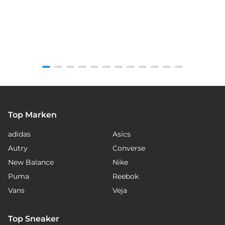
Item
1
of
12
Top Marken
adidas
Asics
Autry
Converse
New Balance
Nike
Puma
Reebok
Vans
Veja
Top Sneaker