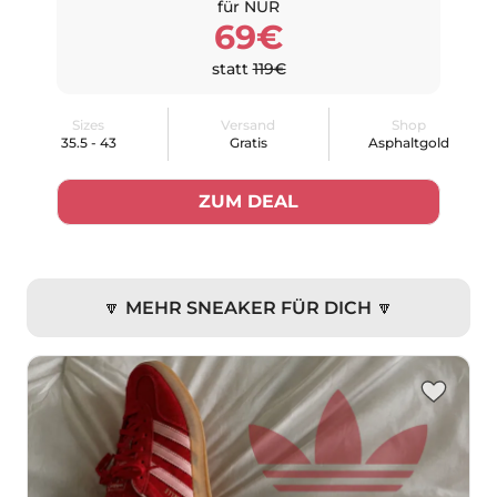
für NUR
69€
statt
119€
Sizes
Versand
Shop
35.5 - 43
Gratis
Asphaltgold
ZUM DEAL
🔽 MEHR SNEAKER FÜR DICH 🔽