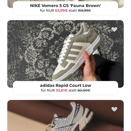
NIKE Vomero 5 GS 'Fauna Brown'
für NUR
63,99€
statt
159,99€
adidas Rapid Court Low
für NUR
33,61€
statt
60,00€