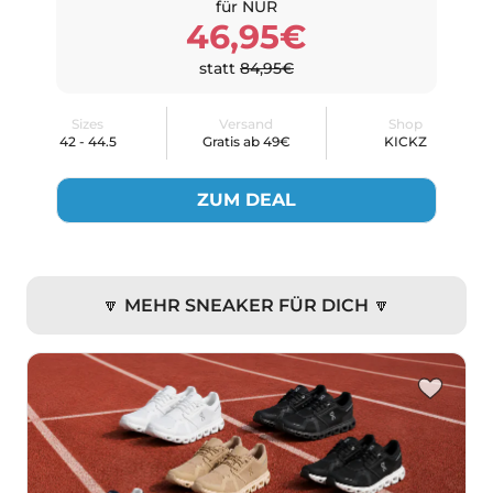
für NUR
46,95€
statt
84,95€
Sizes
Versand
Shop
42 - 44.5
Gratis ab 49€
KICKZ
ZUM DEAL
🔽 MEHR SNEAKER FÜR DICH 🔽