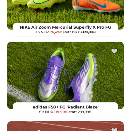
NIKE Air Zoom Mercurial Superfly X Pro FG
ab NUR
76,47€
statt bis zu
179,99€
adidas F50+ FG 'Radiant Blaze'
für NUR
119,99€
statt
299,99€