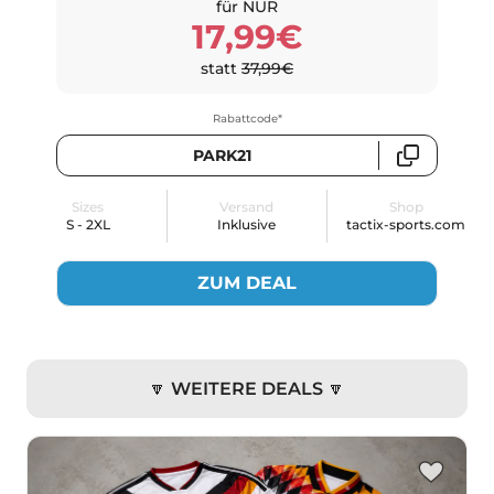
für NUR
17,99€
statt
37,99€
Rabattcode*
PARK21
Sizes
Versand
Shop
S - 2XL
Inklusive
tactix-sports.com
ZUM DEAL
🔽 WEITERE DEALS 🔽