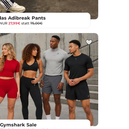
das Adibreak Pants
 NUR
27,99€
statt
75,00€
Gymshark Sale