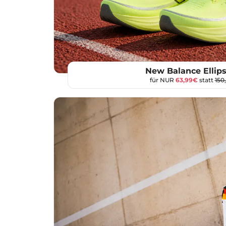
New Balance Ellips
für NUR
63,99€
statt
150