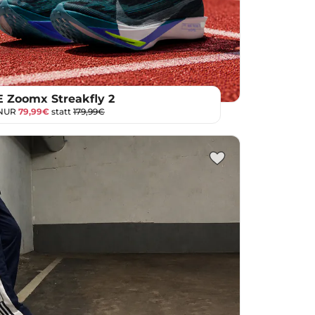
 Zoomx Streakfly 2
 NUR
79,99€
statt
179,99€