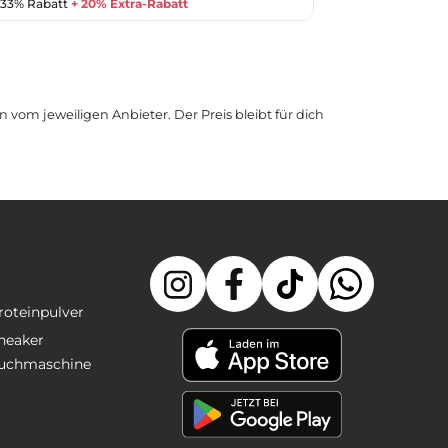
u 33% Rabatt
+ 20% Extra-Rabatt
 vom jeweiligen Anbieter. Der Preis bleibt für dich
roteinpulver
neaker
uchmaschine