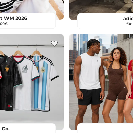
ot WM 2026
adi
,00€
für
 Co.