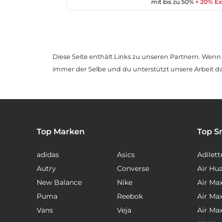
mit bis zu 50%
+ 20% Ex
Diese Seite enthält Links zu unseren Partnern. Wenn D
immer der Selbe und du unterstützt unsere Arbeit d
Top Marken
Top S
adidas
Asics
Adilett
Autry
Converse
Air Hu
New Balance
Nike
Air Ma
Puma
Reebok
Air Ma
Vans
Veja
Air Ma