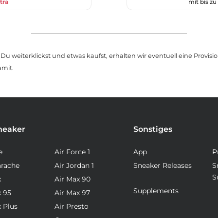
tra
mit bis z
u weiterklickst und etwas kaufst, erhalten wir eventuell eine Provision
amit.
neaker
Sonstiges
e
Air Force 1
App
P
arache
Air Jordan 1
Sneaker Releases
S
S
x
Air Max 90
Supplements
x 95
Air Max 97
x Plus
Air Presto