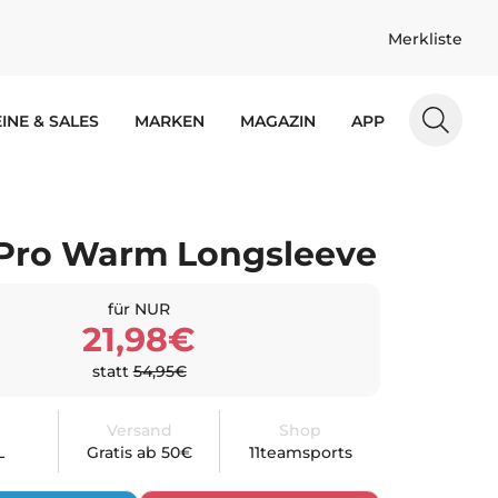
Merkliste
INE & SALES
MARKEN
MAGAZIN
APP
Pro Warm Longsleeve
für NUR
21,98€
statt
54,95€
Versand
Shop
L
Gratis ab 50€
11teamsports