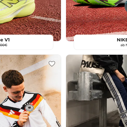
e V1
NIKE
,00€
ab