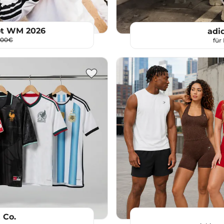
ot WM 2026
adi
,00€
für
 Co.