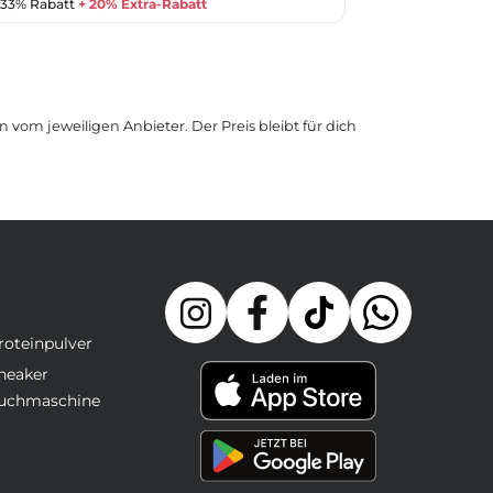
u 33% Rabatt
+ 20% Extra-Rabatt
 vom jeweiligen Anbieter. Der Preis bleibt für dich
roteinpulver
neaker
uchmaschine