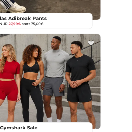
das Adibreak Pants
 NUR
27,99€
statt
75,00€
Gymshark Sale