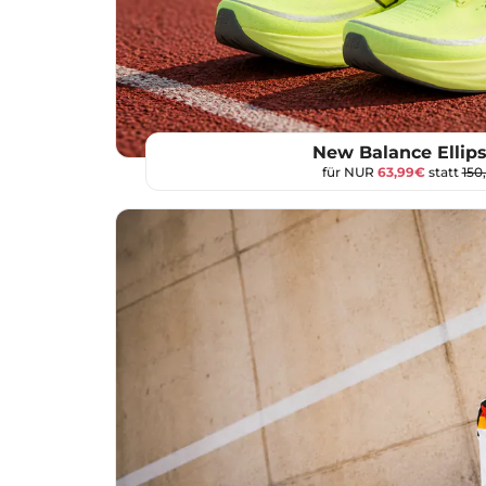
New Balance Ellips
für NUR
63,99€
statt
150