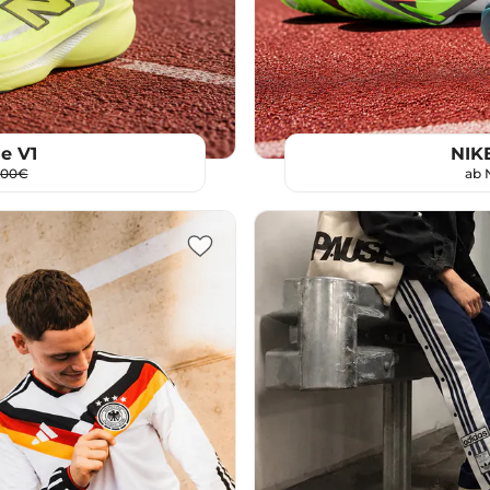
e V1
NIKE
,00€
ab