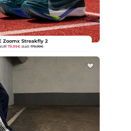
 Zoomx Streakfly 2
 NUR
79,99€
statt
179,99€