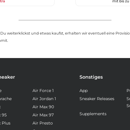
tra
mit bis z
u weiterklickst und etwas kaufst, erhalten wir eventuell eine Provision
amit.
neaker
Sonstiges
e
Air Force 1
App
P
arache
Air Jordan 1
Sneaker Releases
S
S
x
Air Max 90
Supplements
x 95
Air Max 97
x Plus
Air Presto