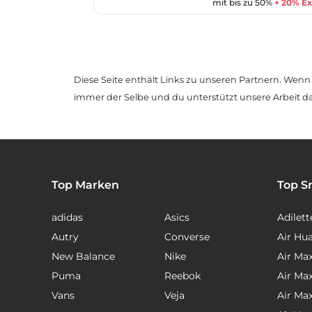
mit bis zu 50%
+ 20% Ex
Diese Seite enthält Links zu unseren Partnern. Wenn D
immer der Selbe und du unterstützt unsere Arbeit d
Top Marken
Top S
adidas
Asics
Adilett
Autry
Converse
Air Hu
New Balance
Nike
Air Ma
Puma
Reebok
Air Ma
Vans
Veja
Air Ma