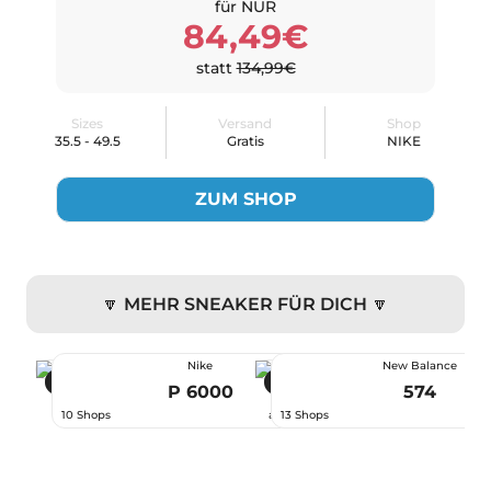
für NUR
84,49€
statt
134,99€
Sizes
Versand
Shop
35.5 - 49.5
Gratis
NIKE
ZUM SHOP
🔽 MEHR SNEAKER FÜR DICH 🔽
Nike
New Balance
-44 %
-22 %
P 6000
574
66,99 €
10 Shops
ab
13 Shops