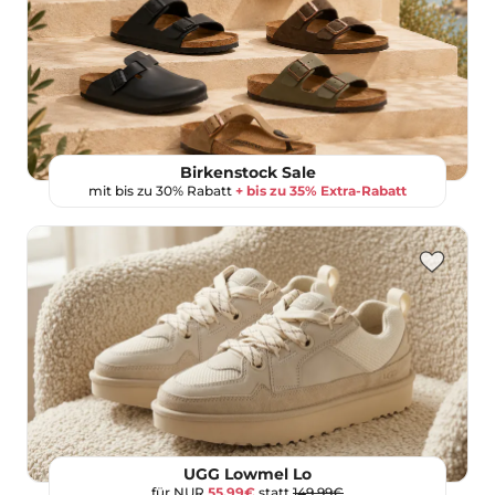
Birkenstock Sale
mit bis zu 30% Rabatt
+ bis zu 35% Extra-Rabatt
UGG Lowmel Lo
für NUR
55,99€
statt
149,99€