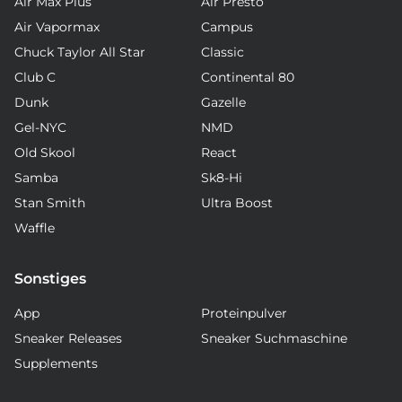
Air Max Plus
Air Presto
Air Vapormax
Campus
Chuck Taylor All Star
Classic
Club C
Continental 80
Dunk
Gazelle
Gel-NYC
NMD
Old Skool
React
Samba
Sk8-Hi
Stan Smith
Ultra Boost
Waffle
Sonstiges
App
Proteinpulver
Sneaker Releases
Sneaker Suchmaschine
Supplements