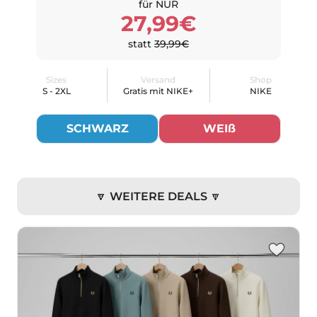
für NUR
27,99€
statt
39,99€
Sizes
Versand
Shop
S - 2XL
Gratis mit NIKE+
NIKE
SCHWARZ
WEIß
🔽 WEITERE DEALS 🔽