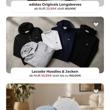
adidas Originals Longsleeves
ab NUR
23,99€
statt
60,00€
Lacoste Hoodies & Jacken
ab NUR
55,99€
statt bis zu
150,00€