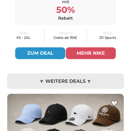
mit
50%
Rabatt
Sizes
Versand
Shop
XS - 2XL
Gratis ab 110€
JD Sports
ZUM DEAL
MEHR NIKE
🔽 WEITERE DEALS 🔽