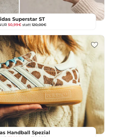
idas Superstar ST
 NUR
50,99€
statt
120,00€
as Handball Spezial