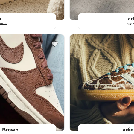
o
ad
,99€
für
 Brown'
adid