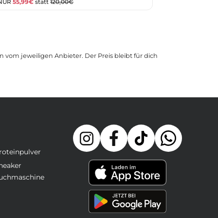
 NUR
55,99€
statt
120,00€
 vom jeweiligen Anbieter. Der Preis bleibt für dich
roteinpulver
neaker
uchmaschine