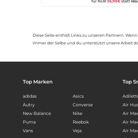
für NUR
55,99€
statt
130
Diese Seite enthält Links zu unseren Partnern. Wenn D
immer der Selbe und du unterstützt unsere Arbeit d
Top Marken
Top S
adidas
Asics
Adilett
Autry
Converse
Air Hu
New Balance
Nike
Air Ma
Puma
Reebok
Air Ma
Vans
Veja
Air Ma