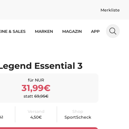
Merkliste
INE & SALES
MARKEN
MAGAZIN
APP
Legend Essential 3
für NUR
31,99€
statt
69,95€
Versand
Shop
41
4,50€
SportScheck