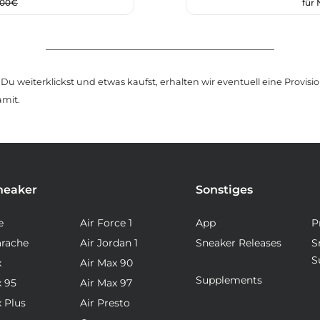
,00€
für
u weiterklickst und etwas kaufst, erhalten wir eventuell eine Provision
amit.
neaker
Sonstiges
e
Air Force 1
App
P
arache
Air Jordan 1
Sneaker Releases
S
S
x
Air Max 90
Supplements
x 95
Air Max 97
x Plus
Air Presto