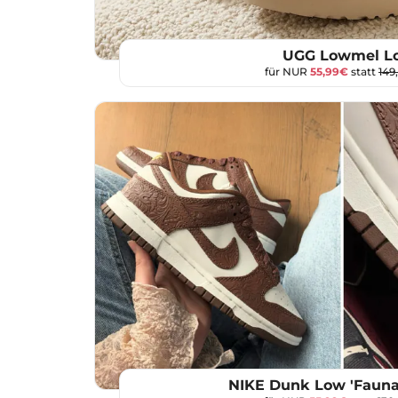
UGG Lowmel L
für NUR
55,99€
statt
149
NIKE Dunk Low 'Fauna