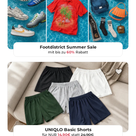
Footdistrict Summer Sale
mit bis zu
60%
Rabatt
UNIQLO Basic Shorts
für NUR
14,90€
statt
24,90€