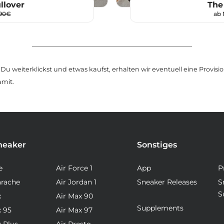
llover
The
,90€
ab
u weiterklickst und etwas kaufst, erhalten wir eventuell eine Provision
amit.
neaker
Sonstiges
e
Air Force 1
App
P
arache
Air Jordan 1
Sneaker Releases
S
S
x
Air Max 90
Supplements
x 95
Air Max 97
x Plus
Air Presto