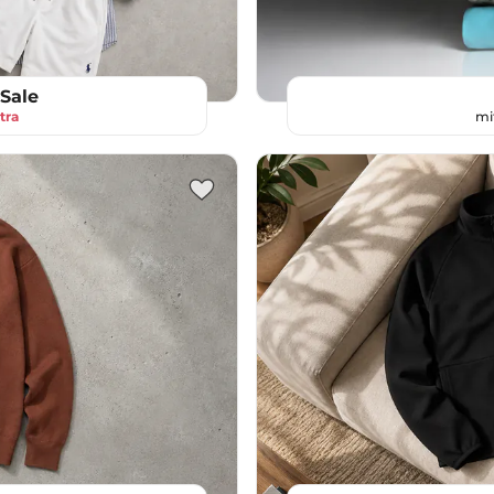
Sale
tra
mi