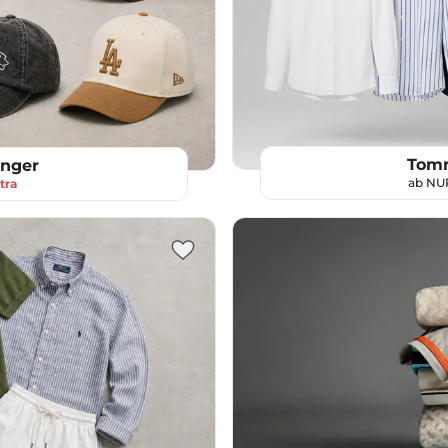
Tomm
inger
ab N
tra