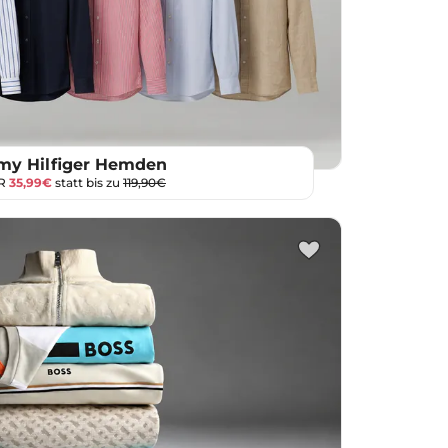
y Hilfiger Hemden
UR
35,99€
statt bis zu
119,90€