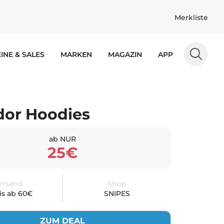
Merkliste
INE & SALES
MARKEN
MAGAZIN
APP
or Hoodies
ab NUR
25€
ersand
Shop
is ab 60€
SNIPES
ZUM DEAL