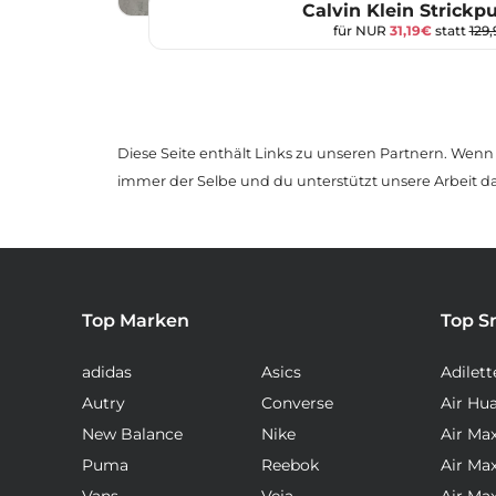
Calvin Klein Strickpu
für NUR
31,19€
statt
129
Diese Seite enthält Links zu unseren Partnern. Wenn D
immer der Selbe und du unterstützt unsere Arbeit d
Top Marken
Top S
adidas
Asics
Adilett
Autry
Converse
Air Hu
New Balance
Nike
Air Ma
Puma
Reebok
Air Ma
Vans
Veja
Air Ma