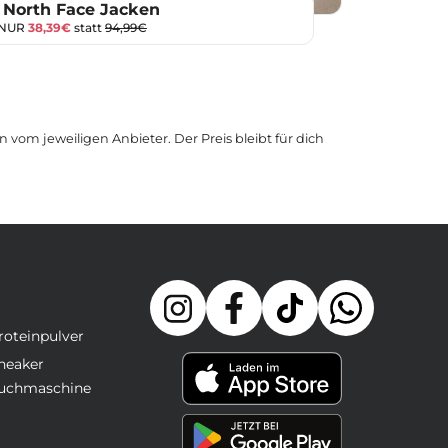
 North Face Jacken
 NUR
38,39€
statt
94,99€
 vom jeweiligen Anbieter. Der Preis bleibt für dich
roteinpulver
neaker
uchmaschine