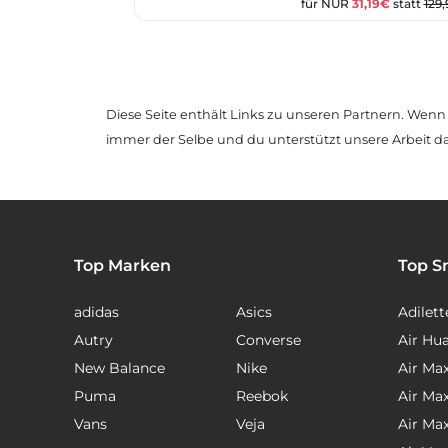
für NUR
31,19€
statt
129
Diese Seite enthält Links zu unseren Partnern. Wenn D
immer der Selbe und du unterstützt unsere Arbeit d
Top Marken
Top S
adidas
Asics
Adilett
Autry
Converse
Air Hu
New Balance
Nike
Air Ma
Puma
Reebok
Air Ma
Vans
Veja
Air Ma