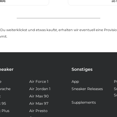
,90€
ab
u weiterklickst und etwas kaufst, erhalten wir eventuell eine Provision
amit.
neaker
Sonstiges
e
Air Force 1
App
P
arache
Air Jordan 1
Sneaker Releases
S
S
x
Air Max 90
Supplements
x 95
Air Max 97
x Plus
Air Presto