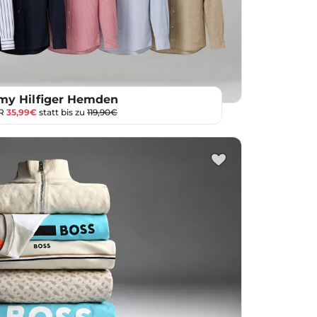
y Hilfiger Hemden
UR
35,99€
statt bis zu
119,90€