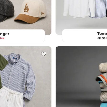
Tomm
inger
ab N
tra