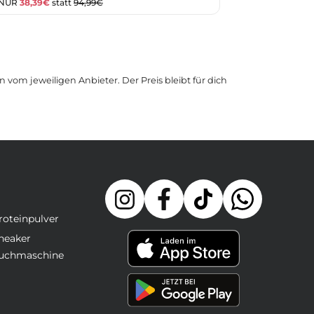
 NUR
38,39€
statt
94,99€
 vom jeweiligen Anbieter. Der Preis bleibt für dich
roteinpulver
neaker
uchmaschine