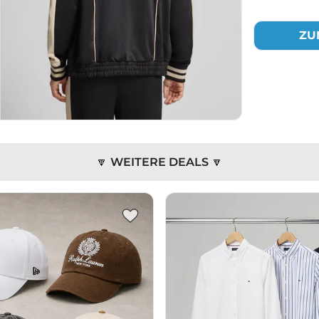
ZU
🔽 WEITERE DEALS 🔽