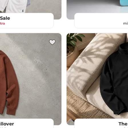
Sale
tra
mi
llover
The