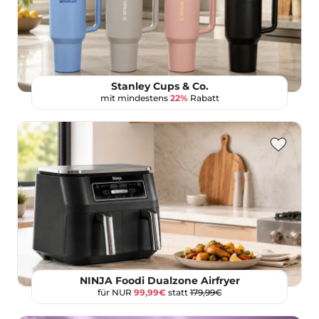
Stanley Cups & Co.
mit mindestens
22%
Rabatt
NINJA Foodi Dualzone Airfryer
für NUR
99,99€
statt
179,99€