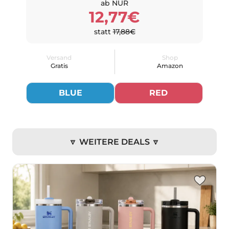
ab NUR
12,77€
statt
17,88€
Versand
Shop
Gratis
Amazon
BLUE
RED
🔽 WEITERE DEALS 🔽