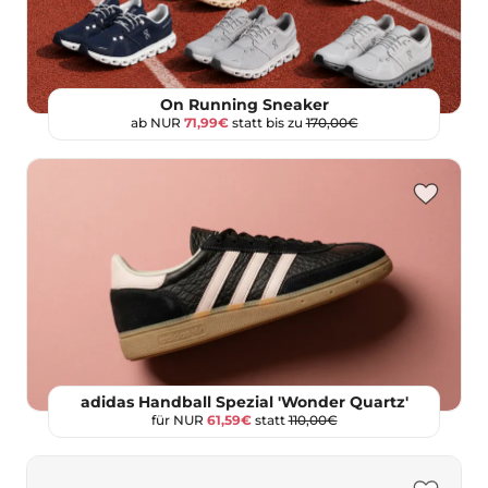
On Running Sneaker
ab NUR
71,99€
statt bis zu
170,00€
adidas Handball Spezial 'Wonder Quartz'
für NUR
61,59€
statt
110,00€