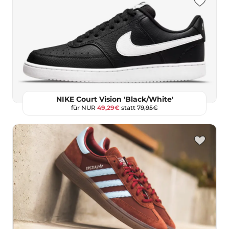
NIKE Court Vision 'Black/White'
für NUR
49,29€
statt
79,95€