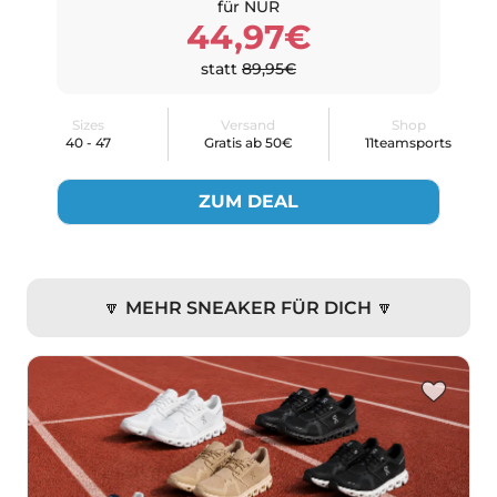
für NUR
44,97€
statt
89,95€
Sizes
Versand
Shop
40 - 47
Gratis ab 50€
11teamsports
ZUM DEAL
🔽 MEHR SNEAKER FÜR DICH 🔽