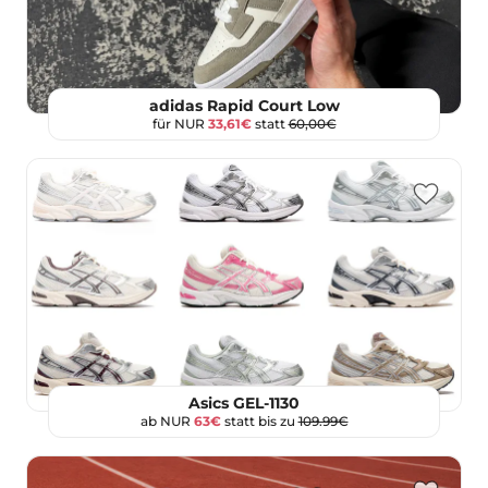
adidas Rapid Court Low
für NUR
33,61€
statt
60,00€
Asics GEL-1130
ab NUR
63€
statt bis zu
109.99€