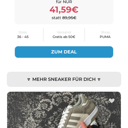
für NUR
41,59€
statt
89,95€
Sizes
Versand
Shop
36 - 45
Gratis ab 50€
PUMA
ZUM DEAL
🔽 MEHR SNEAKER FÜR DICH 🔽