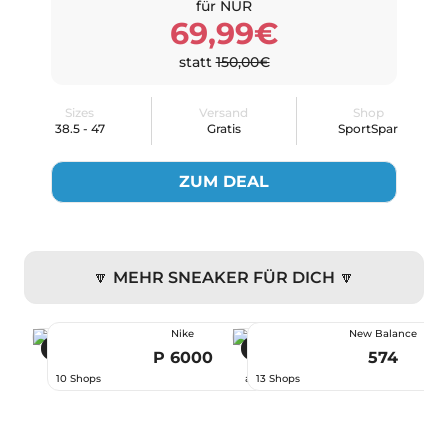
für NUR
69,99€
statt
150,00€
Sizes
Versand
Shop
38.5 - 47
Gratis
SportSpar
ZUM DEAL
🔽 MEHR SNEAKER FÜR DICH 🔽
Nike
New Balance
-44 %
-22 %
P 6000
574
66,99 €
10 Shops
ab
13 Shops