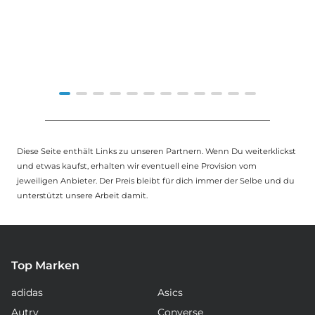
Item
1
of
Diese Seite enthält Links zu unseren Partnern. Wenn Du weiterklickst
12
und etwas kaufst, erhalten wir eventuell eine Provision vom
jeweiligen Anbieter. Der Preis bleibt für dich immer der Selbe und du
unterstützt unsere Arbeit damit.
Top Marken
adidas
Asics
Autry
Converse