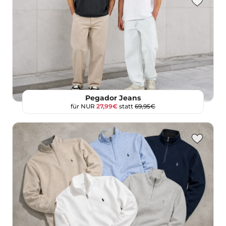
Pegador Jeans
für NUR
27,99€
statt
69,95€