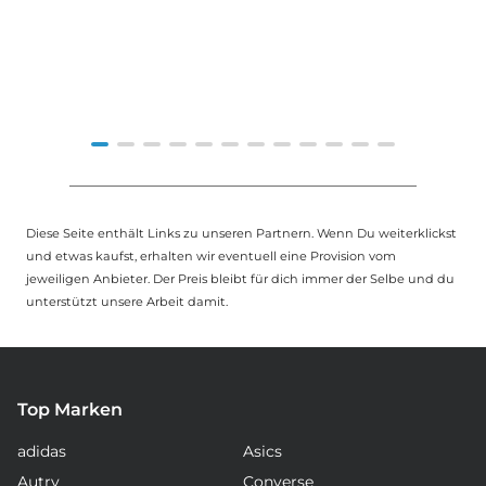
Item
1
of
Diese Seite enthält Links zu unseren Partnern. Wenn Du weiterklickst
12
und etwas kaufst, erhalten wir eventuell eine Provision vom
jeweiligen Anbieter. Der Preis bleibt für dich immer der Selbe und du
unterstützt unsere Arbeit damit.
Top Marken
adidas
Asics
Autry
Converse