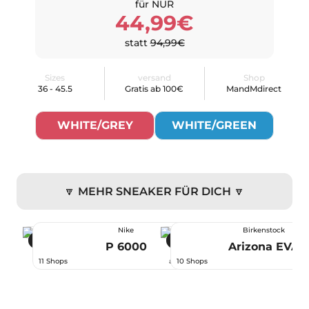
für NUR
44,99€
statt
94,99€
Sizes
versand
Shop
36 - 45.5
Gratis ab 100€
MandMdirect
WHITE/GREY
WHITE/GREEN
🔽 MEHR SNEAKER FÜR DICH 🔽
Nike
Birkenstock
-44 %
-32 %
P 6000
Arizona EVA
66,99 €
11 Shops
ab
10 Shops