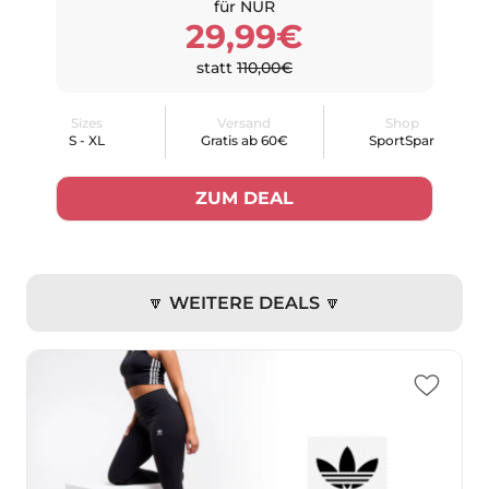
für NUR
29,99€
statt
110,00€
Sizes
Versand
Shop
S - XL
Gratis ab 60€
SportSpar
ZUM DEAL
🔽 WEITERE DEALS 🔽