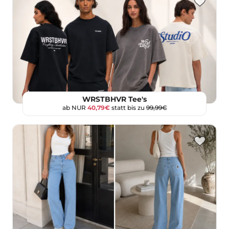
WRSTBHVR Tee's
ab NUR
40,79€
statt bis zu
99,99€