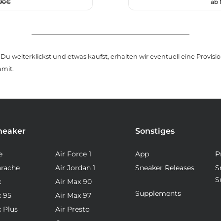
,90€
ab
u weiterklickst und etwas kaufst, erhalten wir eventuell eine Provision
amit.
neaker
Sonstiges
e
Air Force 1
App
P
arache
Air Jordan 1
Sneaker Releases
S
S
x
Air Max 90
Supplements
x 95
Air Max 97
x Plus
Air Presto