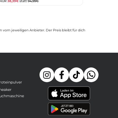
 NUR
38,39€
statt
94,99€
 vom jeweiligen Anbieter. Der Preis bleibt für dich
roteinpulver
neaker
uchmaschine