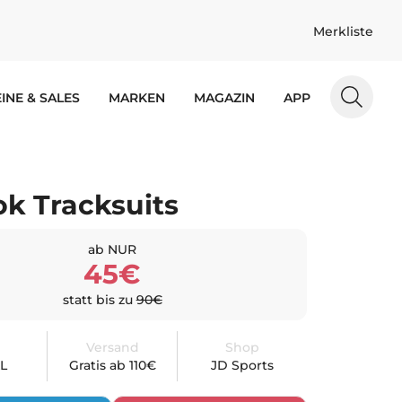
Merkliste
INE & SALES
MARKEN
MAGAZIN
APP
k Tracksuits
ab NUR
45€
statt bis zu
90€
Versand
Shop
XL
Gratis ab 110€
JD Sports