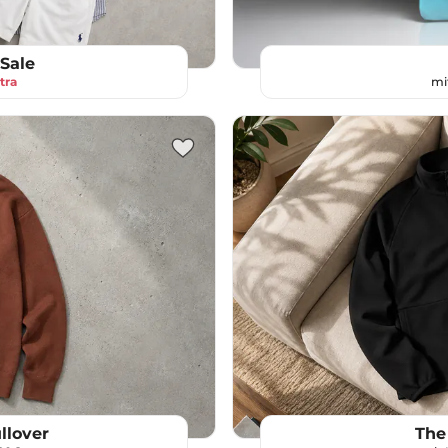
Sale
tra
mi
llover
The