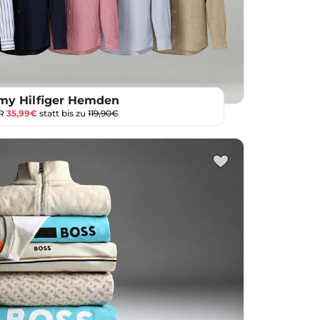
y Hilfiger Hemden
UR
35,99€
statt bis zu
119,90€