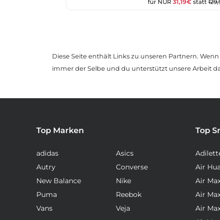
für NUR
31,19€
statt
129
Diese Seite enthält Links zu unseren Partnern. Wenn D
immer der Selbe und du unterstützt unsere Arbeit d
Top Marken
Top S
adidas
Asics
Adilett
Autry
Converse
Air Hu
New Balance
Nike
Air Ma
Puma
Reebok
Air Ma
Vans
Veja
Air Ma