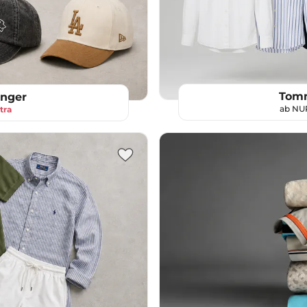
Tomm
inger
ab N
tra