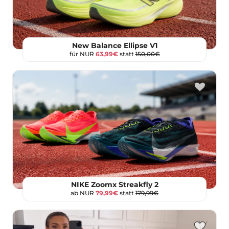
New Balance Ellipse V1
für NUR
63,99€
statt
150,00€
NIKE Zoomx Streakfly 2
ab NUR
79,99€
statt
179,99€