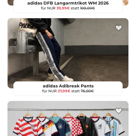
adidas DFB Langarmtrikot WM 2026
für NUR
39,99€
statt
100,00€
adidas Adibreak Pants
für NUR
27,99€
statt
75,00€