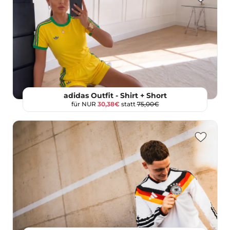
adidas Outfit - Shirt + Short
für NUR
30,38€
statt
75,00€