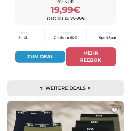
für NUR
19,99€
statt bis zu
70,00€
Sizes
Versand
Shop
S - XL
Gratis ab 60€
SportSpar
MEHR
ZUM DEAL
REEBOK
🔽 WEITERE DEALS 🔽