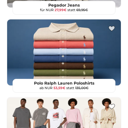
Pegador Jeans
für NUR
27,99€
statt
69,95€
Polo Ralph Lauren Poloshirts
ab NUR
53,59€
statt
135,00€