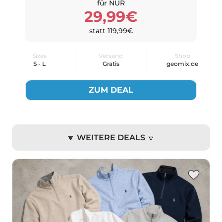
für NUR
29,99€
statt
119,99€
Sizes
Versand
Shop
S - L
Gratis
geomix.de
ZUM DEAL
🔽 WEITERE DEALS 🔽