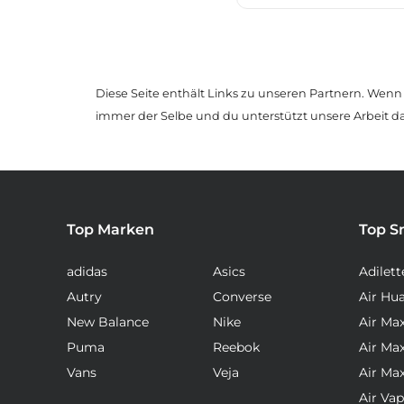
Diese Seite enthält Links zu unseren Partnern. Wenn D
immer der Selbe und du unterstützt unsere Arbeit d
Top Marken
Top S
adidas
Asics
Adilett
Autry
Converse
Air Hu
New Balance
Nike
Air Ma
Puma
Reebok
Air Ma
Vans
Veja
Air Ma
Air Va