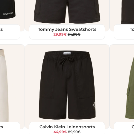
ts
Tommy Jeans Sweatshorts
T
29,99€
64,90€
ts
Calvin Klein Leinenshorts
C
44,99€
89,90€