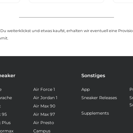
u weiterklickst und etwas kaufst, erhalten wir eventuell eine Provision
amit.
neaker
Sonstiges
e
Air Force 1
App
P
arache
Air Jordan 1
Sneaker Releases
S
S
x
Air Max 90
Supplements
x 95
Air Max 97
x Plus
Air Presto
pormax
Campus