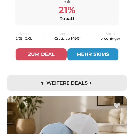
mit
21%
Rabatt
Sizes
Versand
Shop
2XS - 2XL
Gratis ab 149€
breuninger
ZUM DEAL
MEHR SKIMS
🔽 WEITERE DEALS 🔽