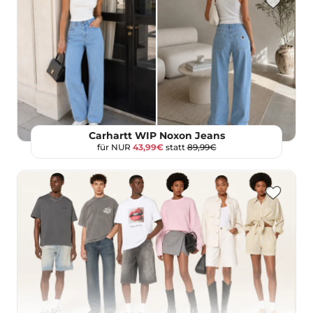
Carhartt WIP Noxon Jeans
für NUR
43,99€
statt
89,99€