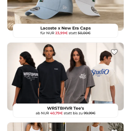
Lacoste x New Era Caps
für NUR
23,99€
statt
50,00€
WRSTBHVR Tee's
ab NUR
40,79€
statt bis zu
99,99€