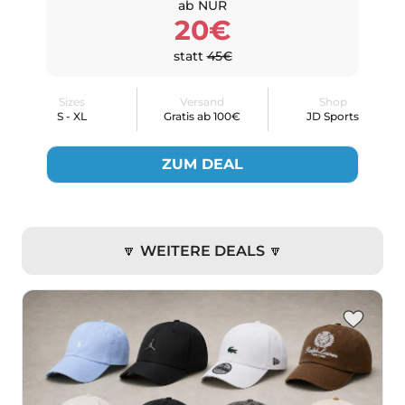
ab NUR
20€
statt
45€
Sizes
Versand
Shop
S - XL
Gratis ab 100€
JD Sports
ZUM DEAL
🔽 WEITERE DEALS 🔽