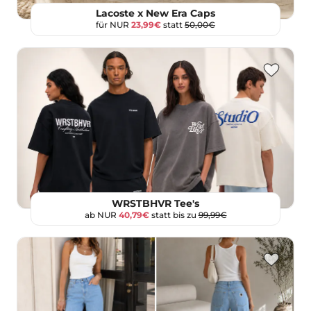
Lacoste x New Era Caps
für NUR
23,99€
statt
50,00€
WRSTBHVR Tee's
ab NUR
40,79€
statt bis zu
99,99€