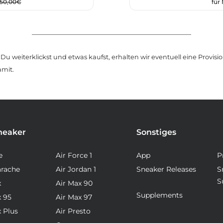
150,00€
für
u weiterklickst und etwas kaufst, erhalten wir eventuell eine Provision
amit.
neaker
Sonstiges
e
Air Force 1
App
P
arache
Air Jordan 1
Sneaker Releases
S
S
x
Air Max 90
Supplements
x 95
Air Max 97
x Plus
Air Presto