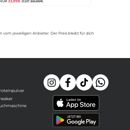
 NUR
23,99€
statt
50,00€
 vom jeweiligen Anbieter. Der Preis bleibt für dich
roteinpulver
neaker
uchmaschine