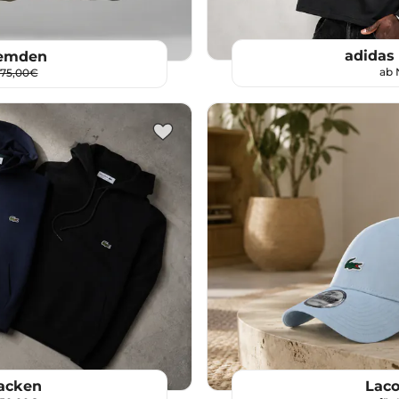
adidas
Hemden
ab
175,00€
Jacken
Laco