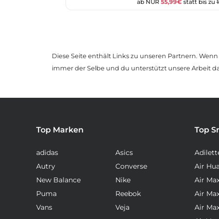
ab NUR
55,99€
statt bis zu
Diese Seite enthält Links zu unseren Partnern. Wenn D
immer der Selbe und du unterstützt unsere Arbeit d
Top Marken
Top S
adidas
Asics
Adilett
Autry
Converse
Air Hu
New Balance
Nike
Air Ma
Puma
Reebok
Air Ma
Vans
Veja
Air Ma