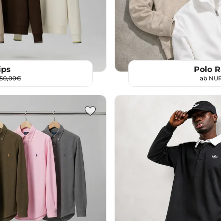
Polo R
ips
ab NU
150,00€