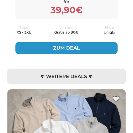
für
39,90€
Sizes
Versand
Shop
XS - 3XL
Gratis ab 80€
Uniqlo
ZUM DEAL
🔽 WEITERE DEALS 🔽