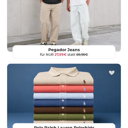
Pegador Jeans
für NUR
27,99€
statt
69,95€
Polo Ralph Lauren Poloshirts