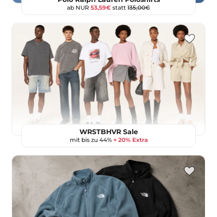
ab NUR
53,59€
statt
135,00€
WRSTBHVR Sale
mit bis zu 44%
+ 20% Extra