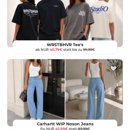
WRSTBHVR Tee's
ab NUR
40,79€
statt bis zu
99,99€
Carhartt WIP Noxon Jeans
für NUR
43,99€
statt
89,99€